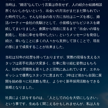
当時は、“婚活“なんていう言葉は存在せず、人の紹介か結婚相談
所くらいしかないという、出会いの方法がまだまだ限られてい
た時代でした。そんな社会の在り方に当社はニーズを感じ、婚
活パーティー会社の先駆けとして、小規模ながらビジネスを継
続してまいりました。創業から現在に至るまで「出会いの場を
創造し、社会に幸せを増やしたい」というメッセージを発信し
続け、幸いなことに多くの人々から支持して頂くことで、現在
の形にまで成長することが出来ました。
当社は32年の社歴を持っておりますが、実際の現場を支えるス
タッフは若手社員が大変多く、仕事に取り組む姿勢はもちろ
ん、社内の雰囲気も若々しさと活気にあふれています。エネル
ギッシュで優秀なスタッフに恵まれて、3年ほど前から全国に展
開を始め徐々に社員数も増え、ようやく新卒採用活動をできる
規模となりました。
社員によく話をするのは、「人としての心を大切にしなさい」
という事です。生ぬるく聞こえるかもしれませんが、私は人を