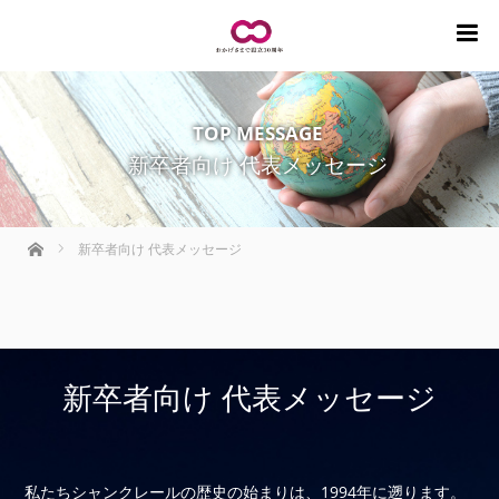
m
TOP MESSAGE
新卒者向け 代表メッセージ
ホーム
新卒者向け 代表メッセージ
新卒者向け 代表メッセージ
私たちシャンクレールの歴史の始まりは、1994年に遡ります。