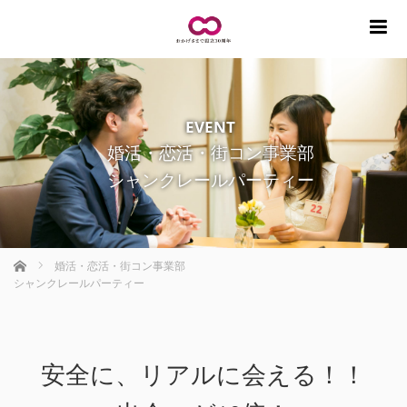
m
EVENT
婚活・恋活・街コン事業部
シャンクレールパーティー
ホーム
婚活・恋活・街コン事業部
シャンクレールパーティー
安全に、リアルに会える！！