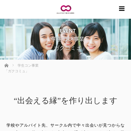
m
EVENT
学生コン事業
「ガクコミュ」
ホーム
学生コン事業
「ガクコミュ」
“出会える縁”を作り出します
学校やアルバイト先、サークル内で中々出会いが見つからな