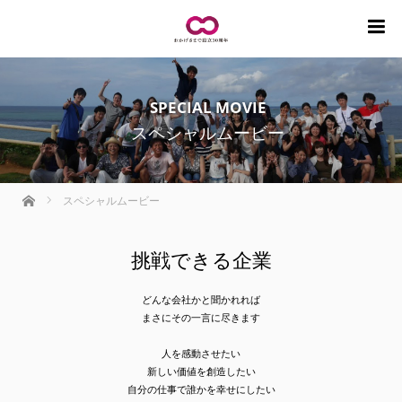
m
SPECIAL MOVIE
スペシャルムービー
ホーム
スペシャルムービー
挑戦できる企業
どんな会社かと聞かれれば
まさにその一言に尽きます
人を感動させたい
新しい価値を創造したい
自分の仕事で誰かを幸せにしたい