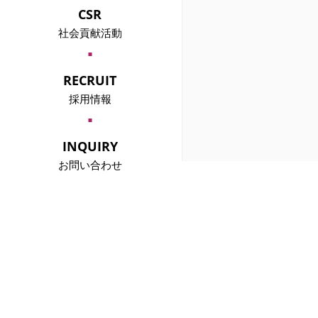
中高年向け婚活事業
CSR
「サンセットパーティー」
HISTORY
社会貢献活動
沿革
CSR
CSRについて
GOVERMENT
RECRUIT
官庁、自治体の皆様へ
学生コン事業
採用情報
「ガクコミュ」
BUSINESS CONNECTIONS
NEW GRADUATES
主要取引先
2025新卒採用
GOVERNANCE
INQUIRY
コーポレート・ガバナンス
PROPOSAL
お問い合わせ
企業、各種団体の皆様へ
個人向け
二次会懇親会事業
お問い合わせ
PRIVACY
CARRIER
個人情報保護方針
キャリア採用
CORPORATE ETHICS
企業倫理
MASS MEDIA
マスコミ各社様へ
法人向け
開催エリア
お問い合わせ
CAST
キャスト募集
ENVIRONMENT
労働環境