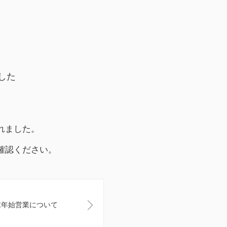
した
れました。
確認ください。
末年始営業について