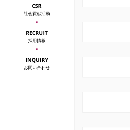
中高年向け婚活事業
CSR
「サンセットパーティー」
HISTORY
社会貢献活動
沿革
CSR
CSRについて
GOVERMENT
RECRUIT
官庁、自治体の皆様へ
学生コン事業
採用情報
「ガクコミュ」
BUSINESS CONNECTIONS
NEW GRADUATES
主要取引先
2025新卒採用
GOVERNANCE
INQUIRY
コーポレート・ガバナンス
PROPOSAL
お問い合わせ
企業、各種団体の皆様へ
個人向け
二次会懇親会事業
お問い合わせ
PRIVACY
CARRIER
個人情報保護方針
キャリア採用
CORPORATE ETHICS
企業倫理
MASS MEDIA
マスコミ各社様へ
法人向け
開催エリア
お問い合わせ
CAST
キャスト募集
ENVIRONMENT
労働環境