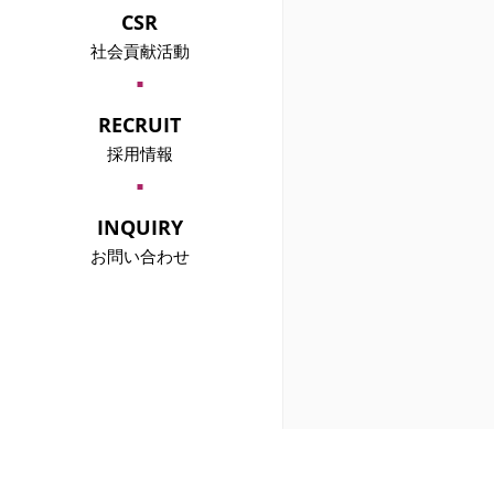
中高年向け婚活事業
CSR
「サンセットパーティー」
HISTORY
社会貢献活動
沿革
CSR
CSRについて
GOVERMENT
RECRUIT
官庁、自治体の皆様へ
学生コン事業
採用情報
「ガクコミュ」
BUSINESS CONNECTIONS
NEW GRADUATES
主要取引先
2025新卒採用
GOVERNANCE
INQUIRY
コーポレート・ガバナンス
PROPOSAL
お問い合わせ
企業、各種団体の皆様へ
個人向け
二次会懇親会事業
お問い合わせ
PRIVACY
CARRIER
個人情報保護方針
キャリア採用
CORPORATE ETHICS
企業倫理
MASS MEDIA
マスコミ各社様へ
法人向け
開催エリア
お問い合わせ
CAST
キャスト募集
ENVIRONMENT
労働環境