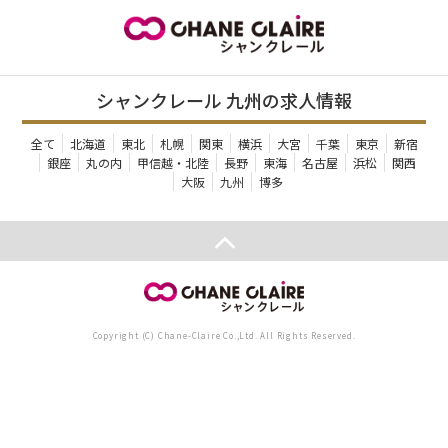
シャンクレール 九州の求人情報
全て
北海道
東北
札幌
関東
横浜
大宮
千葉
東京
新宿
銀座
丸の内
甲信越・北陸
長野
東海
名古屋
浜松
関西
大阪
九州
博多
Copyright (C) Chane-Claire Co.,Ltd. All Rights Reserved.