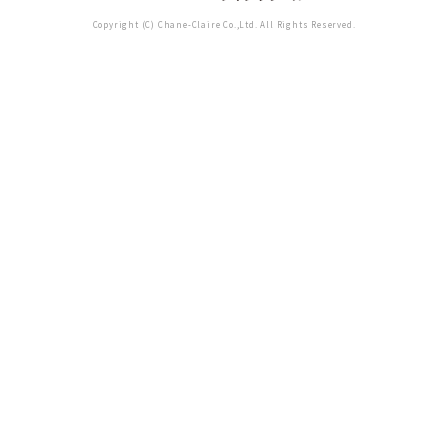
Copyright (C) Chane-Claire Co.,Ltd. All Rights Reserved.